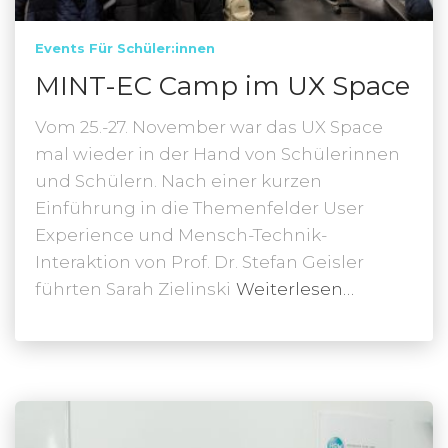
Events Für Schüler:innen
MINT-EC Camp im UX Space
Vom 25.-27. November war das UX Space
mal wieder in der Hand von Schülerinnen
und Schülern. Nach einer kurzen
Einführung in die Themenfelder User
Experience und Mensch-Technik-
Interaktion von Prof. Dr. Stefan Geisler
führten Sarah Zielinski
Weiterlesen…