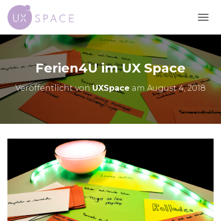
N
A
V
I
G
Ferien4U im UX Space
A
T
Veröffentlicht von
UXSpace
am
August 4, 2018
I
O
N
U
M
S
C
H
A
L
T
E
N