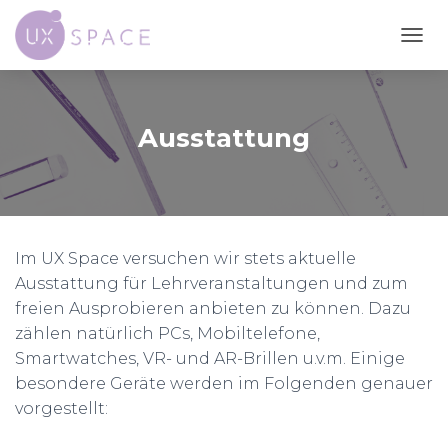
N
A
V
I
G
Ausstattung
A
T
I
O
N
U
Im UX Space versuchen wir stets aktuelle
M
S
Ausstattung für Lehrveranstaltungen und zum
C
freien Ausprobieren anbieten zu können. Dazu
H
zählen natürlich PCs, Mobiltelefone,
A
L
Smartwatches, VR- und AR-Brillen u.v.m. Einige
T
besondere Geräte werden im Folgenden genauer
E
vorgestellt:
N