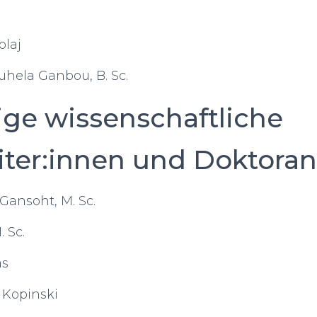
laj
ouhela Ganbou, B. Sc.
ge wissenschaftliche
iter:innen und Doktora
Gansoht, M. Sc.
 Sc.
as
 Kopinski