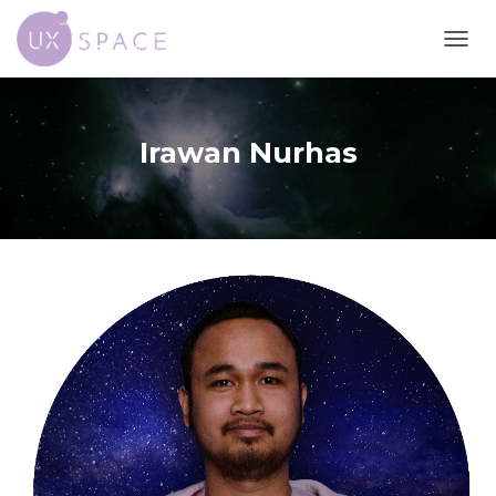
N
A
V
I
G
Irawan Nurhas
A
T
I
O
N
U
M
S
C
H
A
L
T
E
N