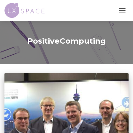
NAVI
UMSC
PositiveComputing