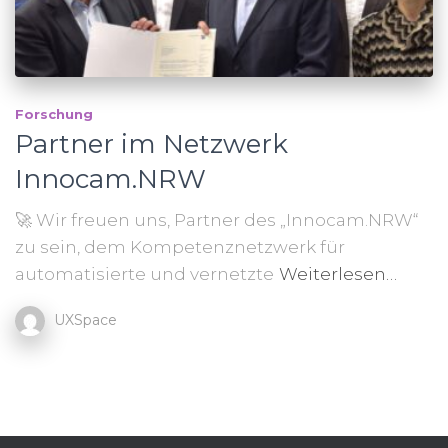
Forschung
Partner im Netzwerk
Innocam.NRW
🚀 Wir freuen uns, Partner des „Innocam.NRW“
zu sein, dem Kompetenznetzwerk für
automatisierte und vernetzte
Weiterlesen…
UXSpace