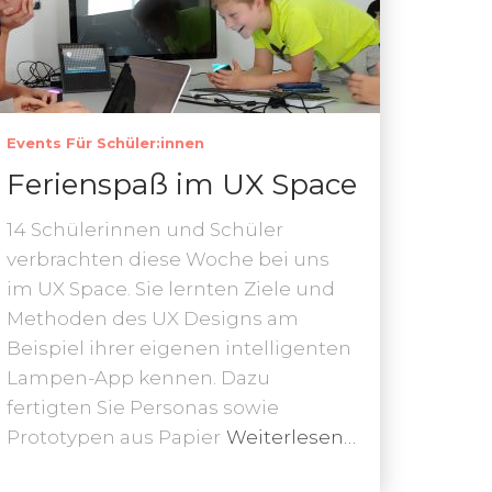
Events Für Schüler:innen
Ferienspaß im UX Space
14 Schülerinnen und Schüler
verbrachten diese Woche bei uns
im UX Space. Sie lernten Ziele und
Methoden des UX Designs am
Beispiel ihrer eigenen intelligenten
Lampen-App kennen. Dazu
fertigten Sie Personas sowie
Prototypen aus Papier
Weiterlesen…