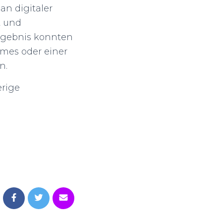
n digitaler
t und
Ergebnis konnten
ames oder einer
n.
erige