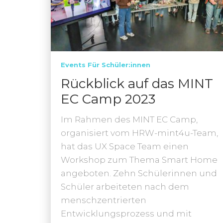
Events Für Schüler:innen
Rückblick auf das MINT
EC Camp 2023
Im Rahmen des MINT EC Camp,
organisiert vom HRW-mint4u-Team,
hat das UX Space Team einen
Workshop zum Thema Smart Home
angeboten. Zehn Schülerinnen und
Schüler arbeiteten nach dem
menschzentrierten
Entwicklungsprozess und mit