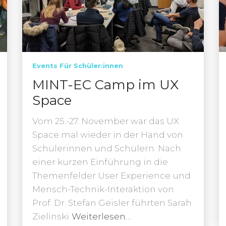
Events Für Schüler:innen
MINT-EC Camp im UX
Space
Vom 25.-27. November war das UX
Space mal wieder in der Hand von
Schülerinnen und Schülern. Nach
einer kurzen Einführung in die
Themenfelder User Experience und
Mensch-Technik-Interaktion von
Prof. Dr. Stefan Geisler führten Sarah
Zielinski
Weiterlesen…