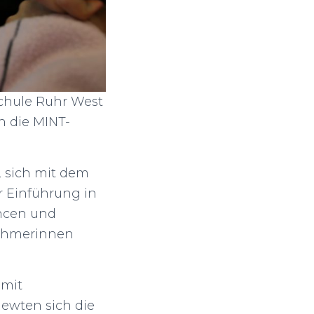
schule Ruhr West
n die MINT-
, sich mit dem
 Einführung in
ncen und
nehmerinnen
 mit
iewten sich die