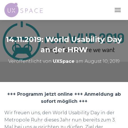
N
A
V
I
G
14.11.2019: World Usability Day
A
T
an der HRW
I
O
Veröffentlicht von
UXSpace
am
August 10, 2019
N
U
M
S
C
H
+++ Programm jetzt online +++ Anmeldung ab
A
sofort möglich +++
L
T
E
Wir freuen uns, den World Usability Day in der
N
Metropole Ruhr dieses Jahr nun bereits zum 3.
Mal bei uns ausrichten zu dürfen. Ziel der