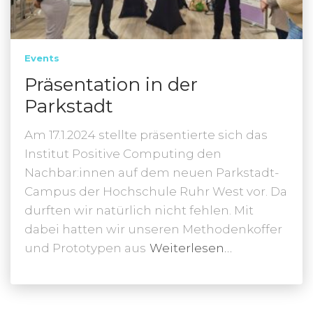
Events
Präsentation in der
Parkstadt
Am 17.1.2024 stellte präsentierte sich das
Institut Positive Computing den
Nachbar:innen auf dem neuen Parkstadt-
Campus der Hochschule Ruhr West vor. Da
durften wir natürlich nicht fehlen. Mit
dabei hatten wir unseren Methodenkoffer
und Prototypen aus
Weiterlesen…