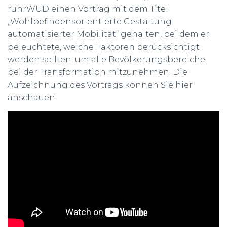
ruhrWUD einen Vortrag mit dem Titel
„Wohlbefindensorientierte Gestaltung
automatisierter Mobilität“ gehalten, bei dem er
beleuchtete, welche Faktoren berücksichtigt
werden sollten, um alle Bevölkerungsbereiche
bei der Transformation mitzunehmen. Die
Aufzeichnung des Vortrags können Sie hier
anschauen: